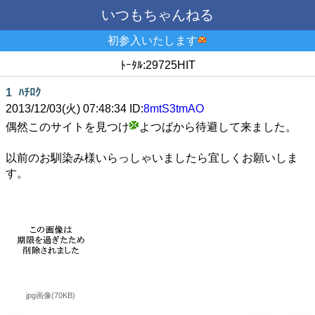
いつもちゃんねる
初参入いたします
ﾄｰﾀﾙ:29725HIT
1
ﾊﾁﾛｸ
2013/12/03(火) 07:48:34 ID:
8mtS3tmAO
偶然このサイトを見つけ
よつばから待避して来ました。
以前のお馴染み様いらっしゃいましたら宜しくお願いしま
す。
jpg画像(70KB)