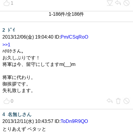
1
1-186件/全186件
2
ﾄﾞｲ
2013/12/06(金) 19:04:40 ID:
Pm/CSqRoO
>>1
ﾊﾁﾛｸさん。
お久しぶりです！
将軍は今、留守にしてますm(__)m
将軍に代わり。
御挨拶です。
失礼致します。
0
4
名無しさん
2013/12/11(水) 10:43:57 ID:
ToDn9R9QO
とりあえず ペタッと