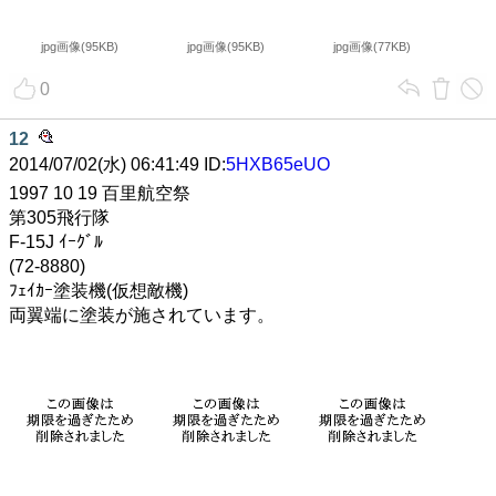
jpg画像(95KB)
jpg画像(95KB)
jpg画像(77KB)
0
12
2014/07/02(水) 06:41:49 ID:
5HXB65eUO
1997 10 19 百里航空祭
第305飛行隊
F-15J ｲｰｸﾞﾙ
(72-8880)
ﾌｪｲｶｰ塗装機(仮想敵機)
両翼端に塗装が施されています。