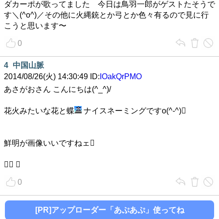
ダカーポが歌ってました 今日は鳥羽一郎がゲストたそうで
す＼(^o^)／その他に火縄銃とか弓とか色々有るので見に行
こうと思います〜
0
4
中国山脈
2014/08/26(火) 14:30:49 ID:
IOakQrPMO
あさがおさん こんにちは(^_^)/
花火みたいな花と蝶
ナイスネーミングですo(^-^)
鮮明が画像いいですねェ
 
0
[PR]アップローダー「あぷあぷ」使ってね