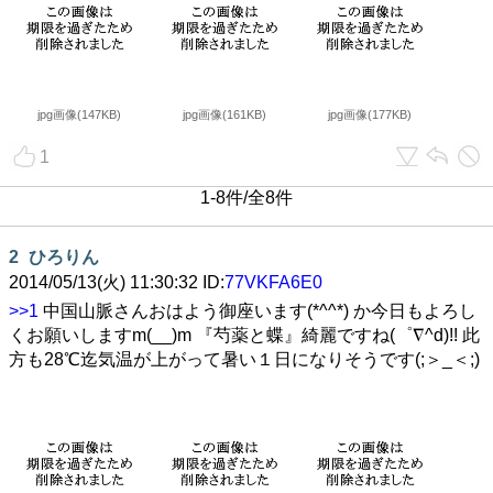
jpg画像(147KB)
jpg画像(161KB)
jpg画像(177KB)
1
1-8件/全8件
2
ひろりん
2014/05/13(火) 11:30:32 ID:
77VKFA6E0
>>1
中国山脈さんおはよう御座います(*^^*) か今日もよろし
くお願いしますm(__)m 『芍薬と蝶』綺麗ですね(゜∇^d)!! 此
方も28℃迄気温が上がって暑い１日になりそうです(;＞_＜;)