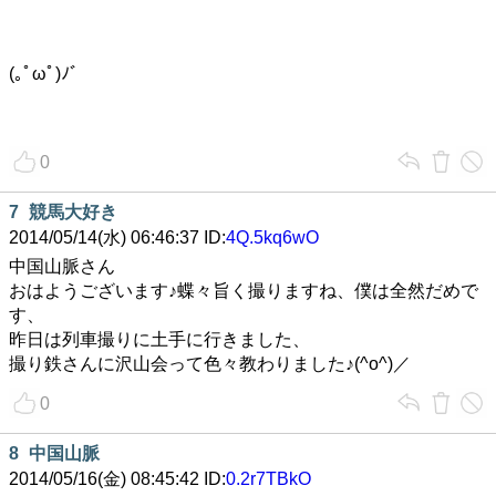
(｡ﾟωﾟ)ﾉﾞ
0
7
競馬大好き
2014/05/14(水) 06:46:37 ID:
4Q.5kq6wO
中国山脈さん
おはようございます♪蝶々旨く撮りますね、僕は全然だめで
す、
昨日は列車撮りに土手に行きました、
撮り鉄さんに沢山会って色々教わりました♪(^o^)／
0
8
中国山脈
2014/05/16(金) 08:45:42 ID:
0.2r7TBkO