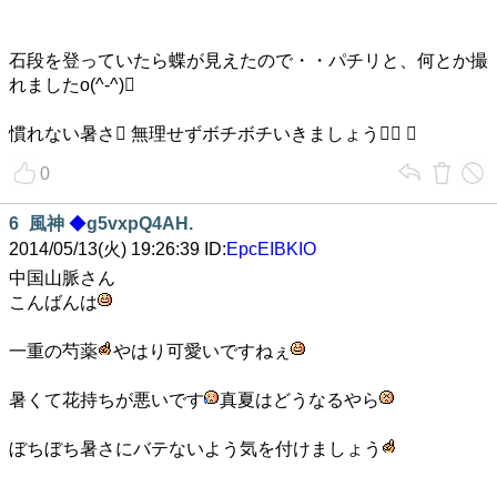
石段を登っていたら蝶が見えたので・・パチリと、何とか撮
れましたo(^-^)
慣れない暑さ 無理せずボチボチいきましょう 
0
6
風神
◆
g5vxpQ4AH.
2014/05/13(火) 19:26:39 ID:
EpcEIBKIO
中国山脈さん
こんばんは
一重の芍薬
やはり可愛いですねぇ
暑くて花持ちが悪いです
真夏はどうなるやら
ぼちぼち暑さにバテないよう気を付けましょう