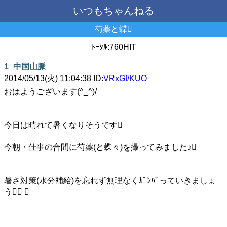
いつもちゃんねる
芍薬と蝶
ﾄｰﾀﾙ:760HIT
1
中国山脈
2014/05/13(火) 11:04:38 ID:
VRxGf/KUO
おはようございます(^_^)/
今日は晴れて暑くなりそうです
今朝・仕事の合間に芍薬(と蝶々)を撮ってみました♪
暑さ対策(水分補給)を忘れず無理なくｶﾞﾝﾊﾞっていきましょ
う 