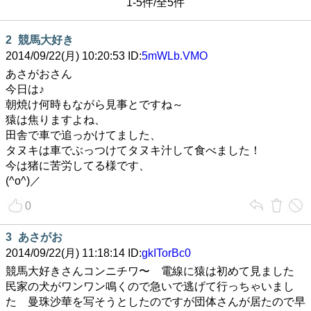
1-5件/全5件
2
競馬大好き
2014/09/22(月) 10:20:53 ID:
5mWLb.VMO
あさがおさん
今日は♪
朝焼け何時もながら見事とですね～
猿は焦りますよね、
田舎で車で追っかけてました、
タヌキは車でぶっつけてタヌキ汁して食べました！
今は猪に苦労してる様です、
(^o^)／
0
3
あさがお
2014/09/22(月) 11:18:14 ID:
gkITorBc0
競馬大好きさんコンニチワ〜 電線に猿は初めて見ました
民家の犬がワンワン鳴くので急いで逃げて行っちゃいまし
た 曼珠沙華を写そうとしたのですが団体さんが居たので早