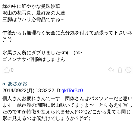
緑の中に鮮やかな曼珠沙華
沢山の花写真、愛好家の人達
三脚はヤハリ必需品ですね～
午後からも無理なく安全に充分気を付けて頑張って下さいネ
(^.^)
水馬さん所にダブりました<m(__)m>
ゴメンナサイ削除はしません
0
5
あさがお
2014/09/22(月) 13:32:22 ID:
gkITorBc0
個人さんお疲れさんでーす 団体さんはバスツアーだと思い
ます 琵琶湖の湖畔に沢山咲いてますよ〜 とりあえず写し
たのですが特徴を捉えられません(^O^;)どこから見ても同じ
形に見えるのは僕だけでしょうか？(^o^;