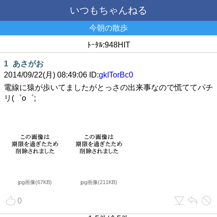
いつもちゃんねる
今朝の散歩
ﾄｰﾀﾙ:948HIT
1
あさがお
2014/09/22(月) 08:49:06 ID:
gkITorBc0
電線に猿が歩いてましたがとっさの出来事なので慌ててパチ
リ(゜o゜;
jpg画像(67KB)
jpg画像(211KB)
0