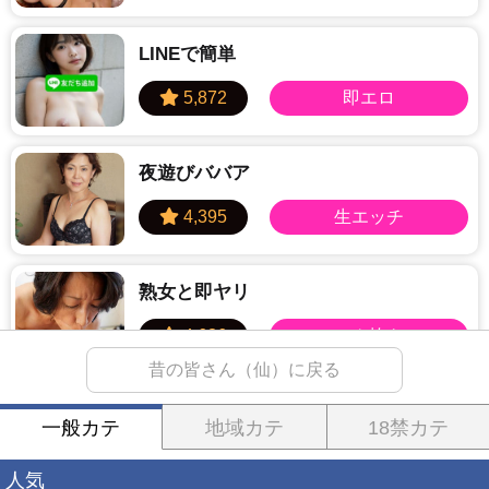
LINEで簡単
夜遊びババア
熟女と即ヤリ
昔の皆さん（仙）に戻る
学生とヤレる
一般カテ
地域カテ
18禁カテ
人気