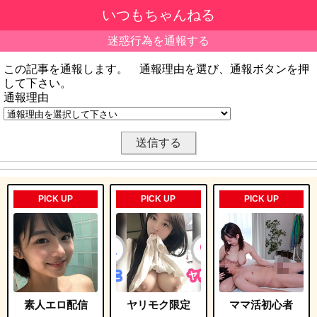
いつもちゃんねる
迷惑行為を通報する
この記事を通報します。 通報理由を選び、通報ボタンを押
して下さい。
通報理由
PICK UP
PICK UP
PICK UP
素人エロ配信
ヤリモク限定
ママ活初心者