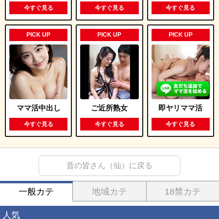
今すぐ見る
今すぐ見る
今すぐ見る
PICK UP
PICK UP
PICK UP
ママ活中出し
ご近所熟女
即ヤリママ活
今すぐ見る
今すぐ見る
今すぐ見る
昔の皆さん（仙）に戻る
一般カテ
地域カテ
18禁カテ
人気