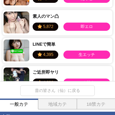
素人のマン凸
LINEで簡単
ご近所即ヤリ
昔の皆さん（仙）に戻る
LINEセフレ
一般カテ
地域カテ
18禁カテ