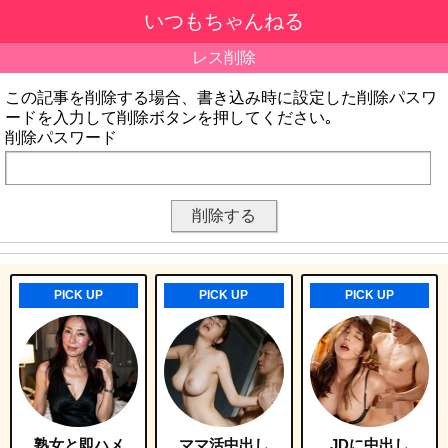
いつもちゃんねる
レス削除
この記事を削除する場合、書き込み時に設定した削除パスワ
ードを入力して削除ボタンを押してください｡
削除パスワード
PICK UP
PICK UP
PICK UP
熟女と即ハメ
ママ活中出し
JDに中出し