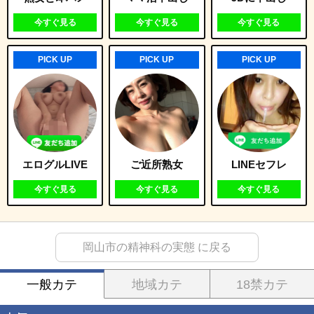
今すぐ見る
今すぐ見る
今すぐ見る
PICK UP
PICK UP
PICK UP
エログルLIVE
ご近所熟女
LINEセフレ
今すぐ見る
今すぐ見る
今すぐ見る
岡山市の精神科の実態 に戻る
一般カテ
地域カテ
18禁カテ