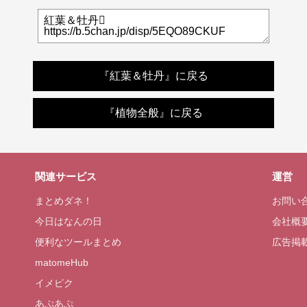
『紅葉＆牡丹』に戻る
『植物全般』に戻る
関連サービス
運営
まとめダネ！
お問い
今日はなんの日
会社概
便利なツールまとめ
広告掲
matomeHub
イメピク
あぷあぷ