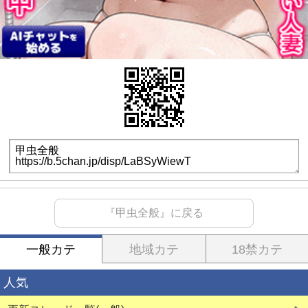
『甲虫全般』に戻る
一般カテ
地域カテ
18禁カテ
人気