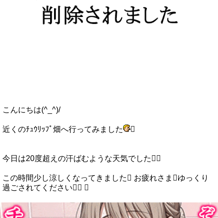
こんにちは(^_^)/
近くのﾁｭｳﾘｯﾌﾟ畑へ行ってみました

今日は20度超えの汗ばむような天気でした
この時間少し涼しくなってきました お疲れさまゆっくり
過ごされてください 