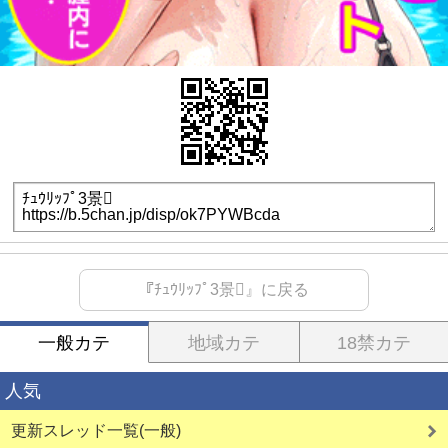
『ﾁｭｳﾘｯﾌﾟ3景』に戻る
一般カテ
地域カテ
18禁カテ
人気
更新スレッド一覧(一般)