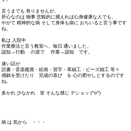
言うまでも 有りませんが、
肝心なのは 物事 悲観的に捕えれば心身健康な人でも、
やがて 精神的な病 そして身体も病に おちいると言う事です
ね。
私は 入院中
作業療法と言う教室へ、毎日 通いました。
認知→行動 の逆で 作業→認知 です。
速い話が
読書・音楽鑑賞・絵画・習字・革細工・ビーズ細工 等々
感銘を受けたり 完成の喜び を 心の肥やしとするのです
ね。
多かれ 少なかれ 皆 そんな感じ デショッ (^o^)
病 は 気から ・・・