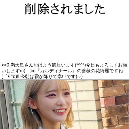
>>0 満天星さんおはよう御座います(*^^*)今日もよろしくお願
いしますm(__)m『カルディナール』の薔薇の花綺麗ですね
(゜∇^d)!! 今朝は霜が降りて寒いです(-.-)