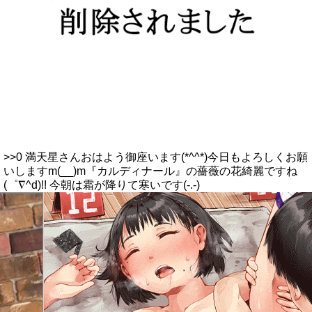
>>0 満天星さんおはよう御座います(*^^*)今日もよろしくお願
いしますm(__)m『カルディナール』の薔薇の花綺麗ですね
(゜∇^d)!! 今朝は霜が降りて寒いです(-.-)