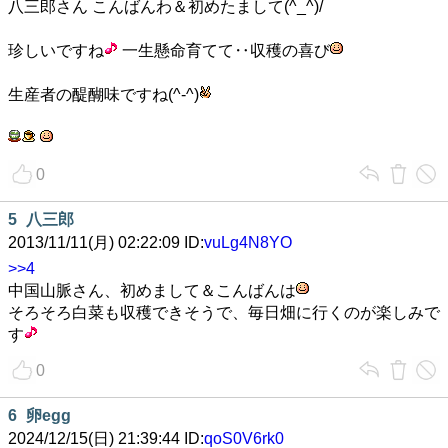
八三郎さん こんばんわ＆初めたまして(^_^)/
珍しいですね
一生懸命育てて‥収穫の喜び
生産者の醍醐味ですね(^-^)
0
5
八三郎
2013/11/11(月) 02:22:09 ID:
vuLg4N8YO
>>4
中国山脈さん、初めまして＆こんばんは
そろそろ白菜も収穫できそうで、毎日畑に行くのが楽しみで
す
0
6
卵egg
2024/12/15(日) 21:39:44 ID:
qoS0V6rk0