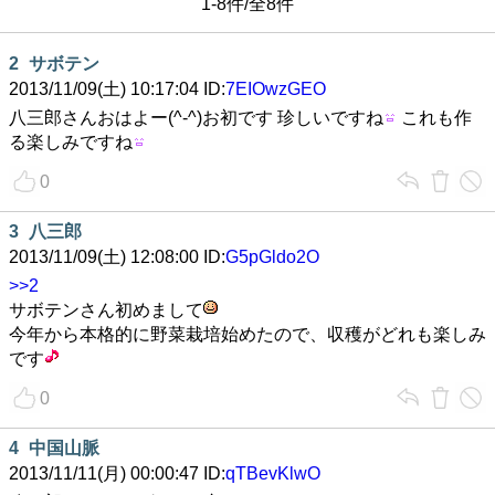
1-8件/全8件
2
サボテン
2013/11/09(土) 10:17:04 ID:
7EIOwzGEO
八三郎さんおはよー(^-^)お初です 珍しいですね
これも作
る楽しみですね
0
3
八三郎
2013/11/09(土) 12:08:00 ID:
G5pGldo2O
>>2
サボテンさん初めまして
今年から本格的に野菜栽培始めたので、収穫がどれも楽しみ
です
0
4
中国山脈
2013/11/11(月) 00:00:47 ID:
qTBevKlwO