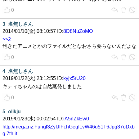
0
3
名無しさん
2014/01/10(金) 08:10:57 ID:
8D8NuZoMO
>>2
飽きたアニメとかのファイルだとなおさら要らないんだよな
0
4
名無しさん
2019/01/22(火) 23:12:55 ID:
kyjx5rU20
キティちゃんのは自然蒸発しました
0
5
olikju
2019/01/23(水) 00:02:54 ID:
iA5nZkEw0
http://mega.nz.Fungl3ZyIJIFchGegI1vW46u51T6Jpg37oDxb
g.7th.it