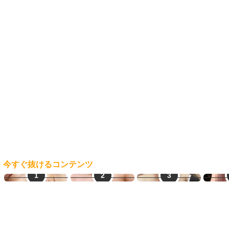
今すぐ抜けるコンテンツ
ご近所熟女
オナ配信中ー
素人エロ配信
ご