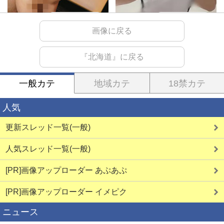
詳しく見る
詳しく見る
画像に戻る
『北海道』に戻る
ご近所熟女
生オナ配信
一般カテ
地域カテ
18禁カテ
人気
更新スレッド一覧(一般)
詳しく見る
詳しく見る
人気スレッド一覧(一般)
[PR]画像アップローダー あぷあぷ
[PR]画像アップローダー イメピク
素人エロ配信
即会い即ハメ
ニュース