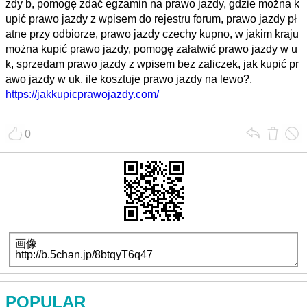
zdy b, pomogę zdać egzamin na prawo jazdy, gdzie można k
upić prawo jazdy z wpisem do rejestru forum, prawo jazdy pł
atne przy odbiorze, prawo jazdy czechy kupno, w jakim kraju
można kupić prawo jazdy, pomogę załatwić prawo jazdy w u
k, sprzedam prawo jazdy z wpisem bez zaliczek, jak kupić pr
awo jazdy w uk, ile kosztuje prawo jazdy na lewo?,
https://jakkupicprawojazdy.com/
0
POPULAR