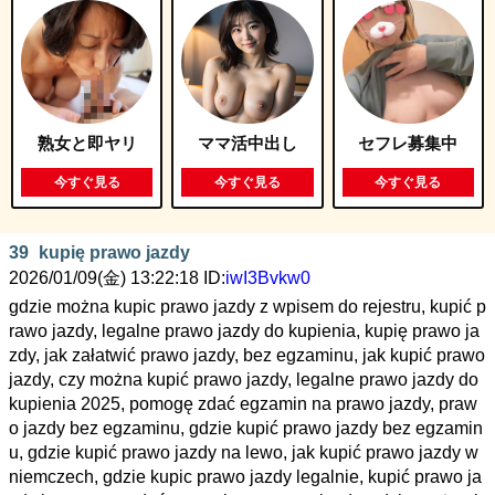
熟女と即ヤリ
ママ活中出し
セフレ募集中
今すぐ見る
今すぐ見る
今すぐ見る
39
kupię prawo jazdy
2026/01/09(金) 13:22:18 ID:
iwI3Bvkw0
gdzie można kupic prawo jazdy z wpisem do rejestru, kupić p
rawo jazdy, legalne prawo jazdy do kupienia, kupię prawo ja
zdy, jak załatwić prawo jazdy, bez egzaminu, jak kupić prawo
jazdy, czy można kupić prawo jazdy, legalne prawo jazdy do
kupienia 2025, pomogę zdać egzamin na prawo jazdy, praw
o jazdy bez egzaminu, gdzie kupić prawo jazdy bez egzamin
u, gdzie kupić prawo jazdy na lewo, jak kupić prawo jazdy w
niemczech, gdzie kupic prawo jazdy legalnie, kupić prawo ja