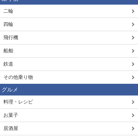
二輪
四輪
飛行機
船舶
鉄道
その他乗り物
グルメ
料理・レシピ
お菓子
居酒屋