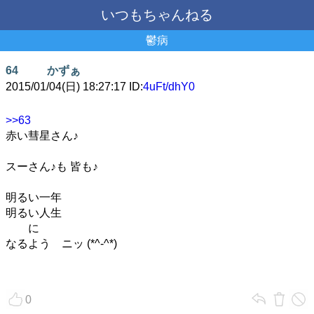
いつもちゃんねる
鬱病
64
かずぁ
2015/01/04(日) 18:27:17 ID:
4uFt/dhY0
>>63
赤い彗星さん♪
スーさん♪も 皆も♪
明るい一年
明るい人生
に
なるよう ニッ (*^-^*)
0