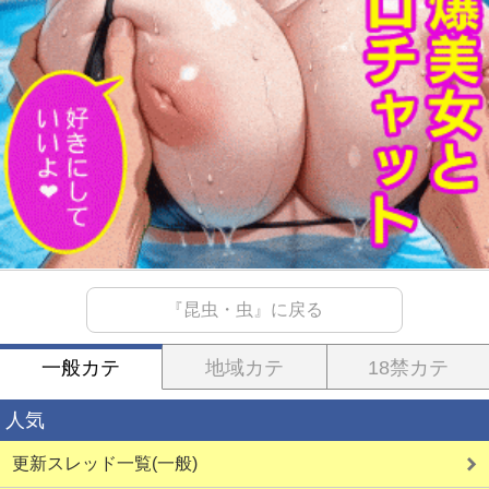
『昆虫・虫』に戻る
一般カテ
地域カテ
18禁カテ
人気
更新スレッド一覧(一般)