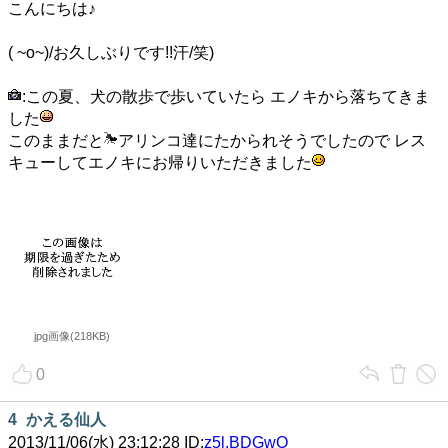
こんにちは♪
( ~o~)/お久しぶりです!!汗/笑)
:この夏、犬の散歩で歩いていたら エノキから落ちてきま
した
このままだと
アリンコ達にたかられそうでしたので レス
キューしてエノキにお帰りいただきました
jpg画像(218KB)
0
4
かえる仙人
2013/11/06(水) 23:12:28 ID:
z5l.BDGwO