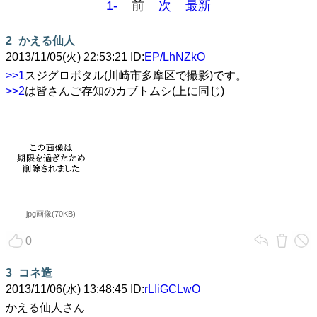
1-
前
次
最新
2
かえる仙人
2013/11/05(火) 22:53:21 ID:
EP/LhNZkO
>>1
スジグロボタル(川崎市多摩区で撮影)です。
>>2
は皆さんご存知のカブトムシ(上に同じ)
jpg画像(70KB)
0
3
コネ造
2013/11/06(水) 13:48:45 ID:
rLIiGCLwO
かえる仙人さん