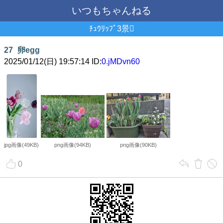
いつもちゃんねる
ﾁｭｳﾘｯﾌﾟ3景
27
卵egg
2025/01/12(日) 19:57:14 ID:
0.jMDvn60
jpg画像(49KB)
png画像(94KB)
png画像(90KB)
0