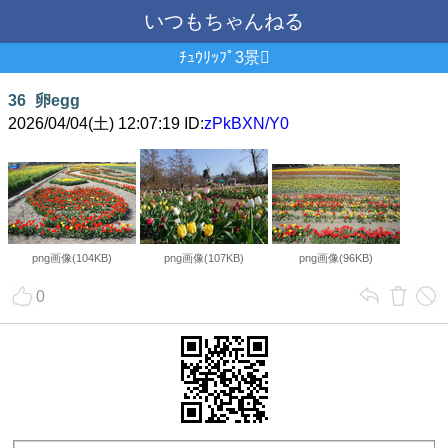
いつもちゃんねる
ﾁｭｳﾘｯﾌﾟ3景
36
卵egg
2026/04/04(土) 12:07:19 ID:
zPkBXN/Y0
png画像(104KB)
png画像(107KB)
png画像(96KB)
0