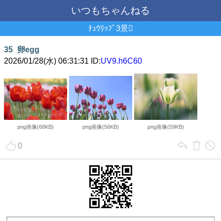
いつもちゃんねる
ﾁｭｳﾘｯﾌﾟ3景
35
卵egg
2026/01/28(水) 06:31:31 ID:
UV9.h6C60
png画像(68KB)
png画像(56KB)
png画像(59KB)
0