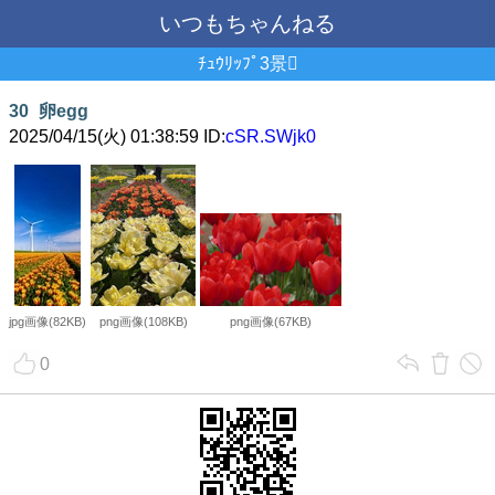
いつもちゃんねる
ﾁｭｳﾘｯﾌﾟ3景
30
卵egg
2025/04/15(火) 01:38:59 ID:
cSR.SWjk0
jpg画像(82KB)
png画像(108KB)
png画像(67KB)
0