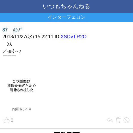
いつもちゃんねる
インターフェロン
87
_@ﾉ”
2013/11/27(水) 15:22:11 ID:
XSDvT.R2O
λλ
／-д-)～♪
￣￣￣
jpg画像(6KB)
0