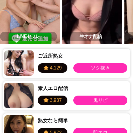
LINEセフレ
生オナ配信
ご近所熟女
素人エロ配信
熟女なら簡単