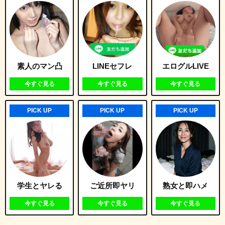
素人のマン凸
LINEセフレ
エログルLIVE
今すぐ見る
今すぐ見る
今すぐ見る
PICK UP
PICK UP
PICK UP
学生とヤレる
ご近所即ヤリ
熟女と即ハメ
今すぐ見る
今すぐ見る
今すぐ見る