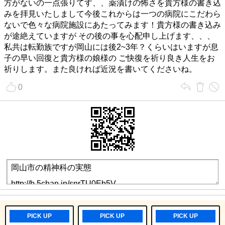
方がないの一点張りてす、、薬漬けの怖さを貴方様の書き込
みを拝見いたしまして今後これからは一つの病院にこだわら
ないで色々な病院施設にあたってみます！貴方様の書き込み
エログルLIVE
が途絶えていますが その後の事を心配申し上げます、、、
私共は転勤族ですが岡山には後2~3年？くらいはいますが息
子の早い回復と貴方様の娘様の ご快復を祈り良き人生をお
祈りします。また良ければ近況を書いてくださいね。
ママ活SEX
0
ママ活大成功
PICK UP
PICK UP
PICK UP