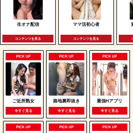
生オナ配信
ママ活初心者
コンテンツを見る
コンテンツを見る
PICK UP
PICK UP
PICK UP
ご近所熟女
路地裏即抜き
最強Hアプリ
今すぐ見る
今すぐ見る
今すぐ見る
PICK UP
PICK UP
PICK UP