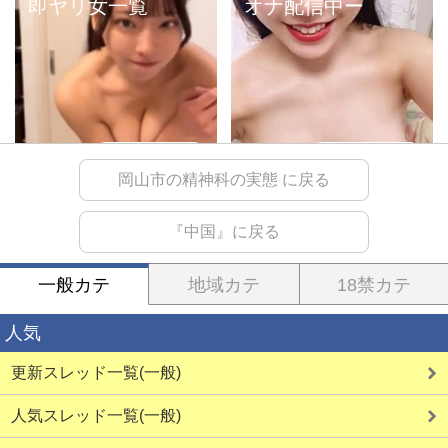
即ヤリ女一覧
オナ配信中ー
詳しく見る
詳しく見る
岡山市の精神科の実態 に戻る
『中国』に戻る
生オナ配信
ママ活初心者
一般カテ
地域カテ
18禁カテ
人気
更新スレッド一覧(一般)
詳しく見る
詳しく見る
人気スレッド一覧(一般)