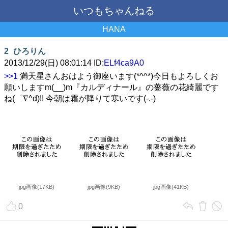
いつもちゃんねる
HANA
2
ひろりん
2013/12/29(日) 08:01:14 ID:
ELf4ca9A0
>>1
満天星さんおはよう御座います(*^^*)今日もよろしくお
願いしますm(__)m『カルディナール』の薔薇の花綺麗です
ね(゜∇^d)!! 今朝は霜が降りて寒いです(-.-)
jpg画像(17KB)
jpg画像(9KB)
jpg画像(41KB)
0