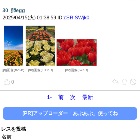
30
卵egg
2025/04/15(火) 01:38:59 ID:
cSR.SWjk0
jpg画像(82KB)
png画像(108KB)
png画像(67KB)
0
1-
前
次
最新
[PR]アップローダー「あぷあぷ」使ってね
レスを投稿
名前