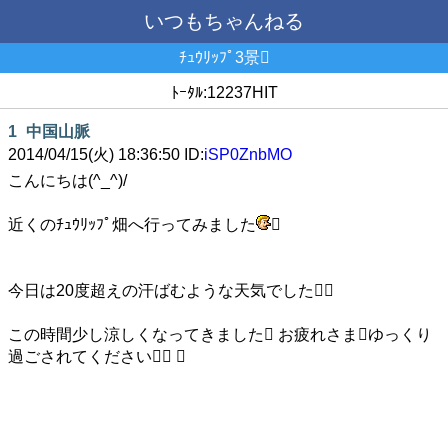
いつもちゃんねる
ﾁｭｳﾘｯﾌﾟ3景
ﾄｰﾀﾙ:12237HIT
1
中国山脈
2014/04/15(火) 18:36:50 ID:
iSP0ZnbMO
こんにちは(^_^)/
近くのﾁｭｳﾘｯﾌﾟ畑へ行ってみました

今日は20度超えの汗ばむような天気でした
この時間少し涼しくなってきました お疲れさまゆっくり
過ごされてください 