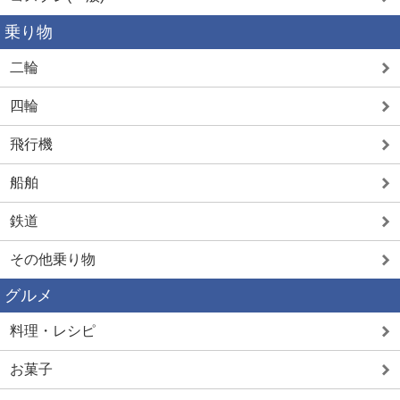
乗り物
二輪
四輪
飛行機
船舶
鉄道
その他乗り物
グルメ
料理・レシピ
お菓子